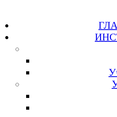
Г
ИН
У
У