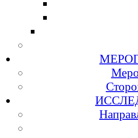
МЕР
Мер
Сторо
ИСС
Направ