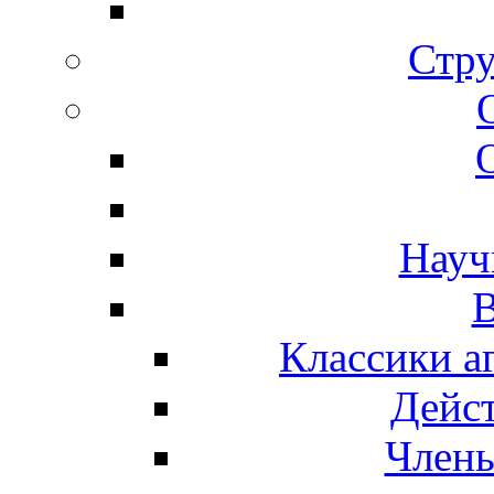
Стру
Науч
В
Классики а
Дейс
Член