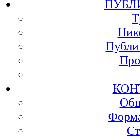
ПУ
Т
Ник
Публи
Про
КО
Общ
Форма
Ст