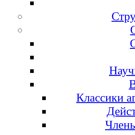
Стру
Науч
В
Классики а
Дейс
Член