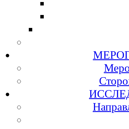
МЕР
Мер
Сторо
ИСС
Направ