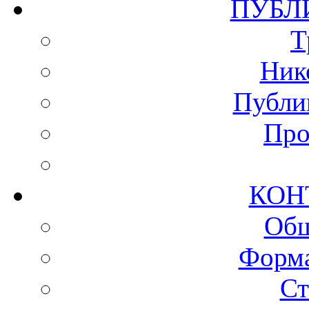
ПУ
Т
Ник
Публи
Про
КО
Общ
Форма
Ст