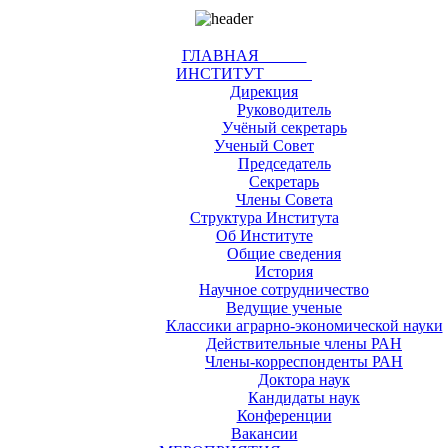
ГЛАВНАЯ
ИНСТИТУТ
Дирекция
Руководитель
Учёный секретарь
Ученый Совет
Председатель
Секретарь
Члены Совета
Структура Института
Об Институте
Общие сведения
История
Научное сотрудничество
Ведущие ученые
Классики аграрно-экономической науки
Действительные члены РАН
Члены-корреспонденты РАН
Доктора наук
Кандидаты наук
Конференции
Вакансии