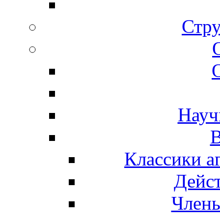
Стру
Науч
В
Классики а
Дейс
Член