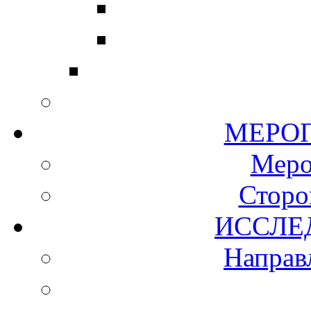
МЕР
Мер
Сторо
ИСС
Направ