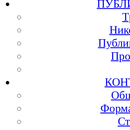
ПУ
Т
Ник
Публи
Про
КО
Общ
Форма
Ст