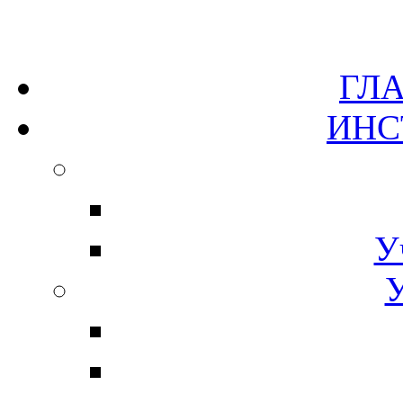
Г
ИН
У
У