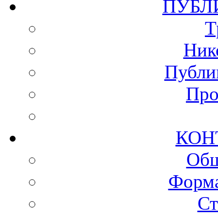
ПУ
Т
Ник
Публи
Про
КО
Общ
Форма
Ст