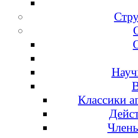
Стру
Науч
В
Классики а
Дейс
Член