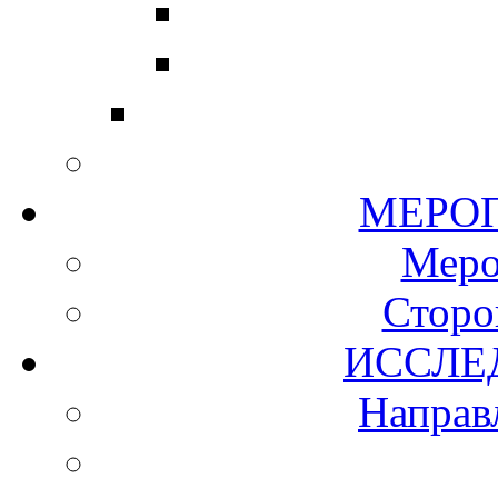
МЕР
Мер
Сторо
ИСС
Направ