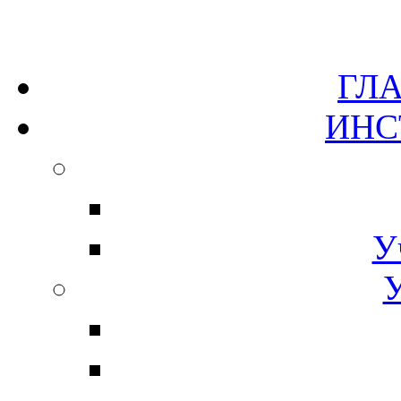
Г
ИН
У
У