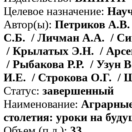
Целевое назначение:
Науч
Автор(ы):
Петриков А.В. 
С.Б. / Личман А.А. / Си
/ Крылатых Э.Н. / Арсе
/ Рыбакова Р.Р. / Узун В
И.Е. / Строкова О.Г. / 
Статус:
завершенный
Наименование:
Аграрные
столетия: уроки на буду
Объем (п.л.):
33