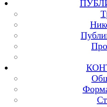
ПУ
Т
Ник
Публи
Про
КО
Общ
Форма
Ст