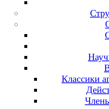
Стру
Науч
В
Классики а
Дейс
Член