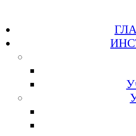
Г
ИН
У
У