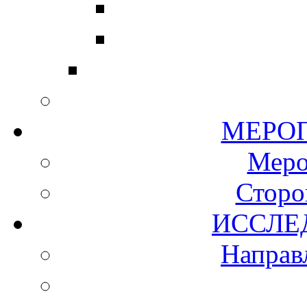
МЕР
Мер
Сторо
ИСС
Направ