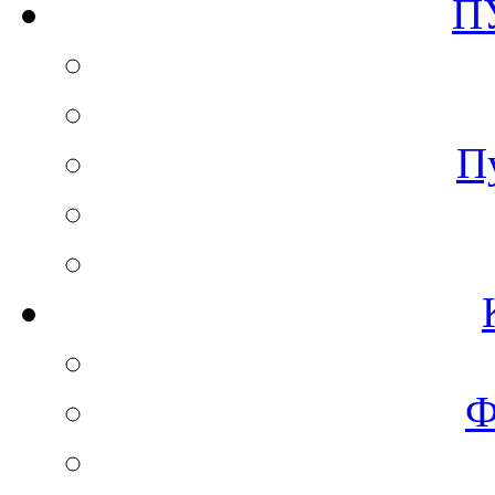
П
П
Ф