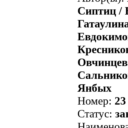
Сиптиц / 
Гатаулина
Евдокимов
Кресников
Овчинцева
Сальников
Янбых
Номер:
23
Статус:
за
Наименова