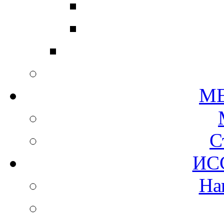
М
С
И
На