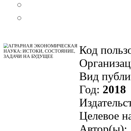
Код пользо
Организац
Вид публи
Год:
2018
Издательс
Целевое н
Автор(ы):